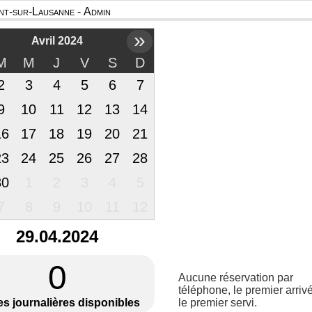
t-sur-Lausanne - Admin
»
Avril 2024
M
M
J
V
S
D
2
3
4
5
6
7
9
10
11
12
13
14
16
17
18
19
20
21
23
24
25
26
27
28
30
1
2
3
4
5
7
8
9
10
11
12
29.04.2024
0
Aucune réservation par
téléphone, le premier arrivé
es journalières disponibles
le premier servi.