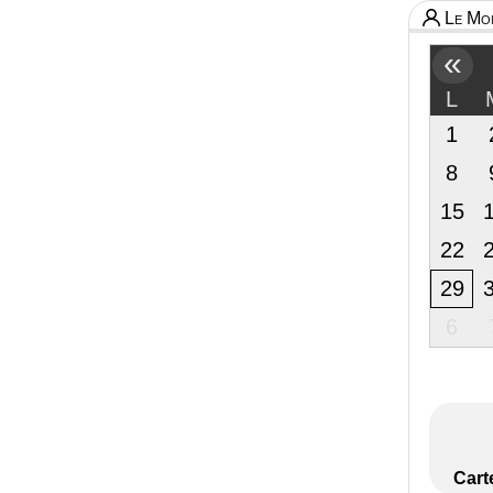
Le Mon
«
L
1
8
15
22
29
6
Cart