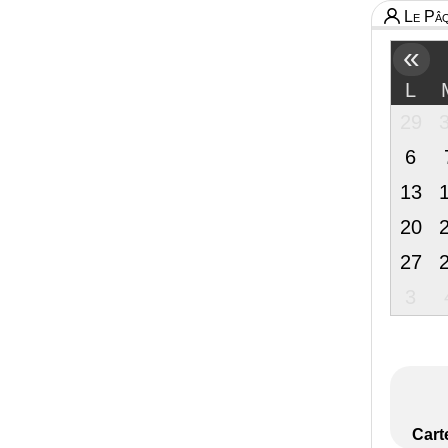
Le Pâq
«
L
29
6
13
20
27
3
Cart