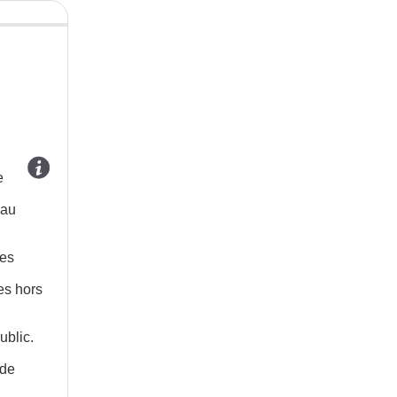
e
 au
les
es hors
ublic.
 de