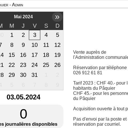
uier - Admin
»
Mai 2024
M
M
J
V
S
D
30
1
2
3
4
5
7
8
9
10
11
12
Vente auprès de
14
15
16
17
18
19
l'Administration communal
21
22
23
24
25
26
Réservation par téléphone
026 912 61 81
28
29
30
31
1
2
Tarif 2023 : CHF 40.- pour 
4
5
6
7
8
9
habitants du Pâquier
CHF 45.- pour les personn
03.05.2024
du Pâquier
0
Acquisition ouverte à tout p
Pas d'envoi par la poste et
es journalières disponibles
réservation par courriel.