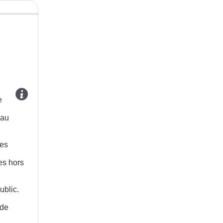
e
 au
les
es hors
ublic.
 de