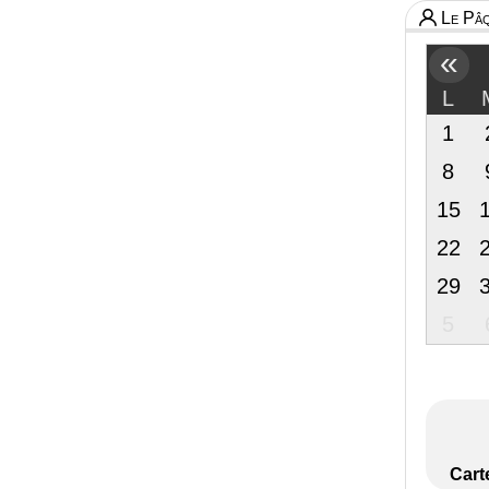
Le Pâq
«
L
1
8
15
22
29
5
Cart