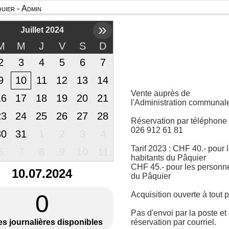
uier - Admin
»
Juillet 2024
M
M
J
V
S
D
2
3
4
5
6
7
9
10
11
12
13
14
Vente auprès de
16
17
18
19
20
21
l'Administration communal
23
24
25
26
27
28
Réservation par téléphone
026 912 61 81
30
31
1
2
3
4
Tarif 2023 : CHF 40.- pour 
6
7
8
9
10
11
habitants du Pâquier
CHF 45.- pour les personn
10.07.2024
du Pâquier
0
Acquisition ouverte à tout p
Pas d'envoi par la poste et
es journalières disponibles
réservation par courriel.