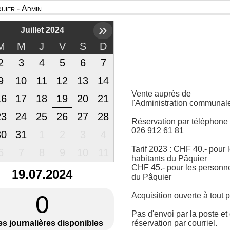
uier - Admin
»
Juillet 2024
M
M
J
V
S
D
2
3
4
5
6
7
9
10
11
12
13
14
Vente auprès de
16
17
18
19
20
21
l'Administration communal
23
24
25
26
27
28
Réservation par téléphone
026 912 61 81
30
31
1
2
3
4
Tarif 2023 : CHF 40.- pour 
6
7
8
9
10
11
habitants du Pâquier
CHF 45.- pour les personn
19.07.2024
du Pâquier
0
Acquisition ouverte à tout p
Pas d'envoi par la poste et
es journalières disponibles
réservation par courriel.