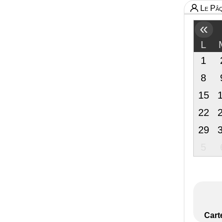
Le Pâq
«
L
1
8
15
22
29
5
Cart