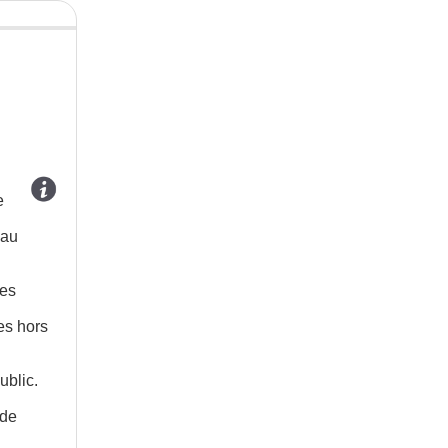
e
 au
les
es hors
ublic.
 de