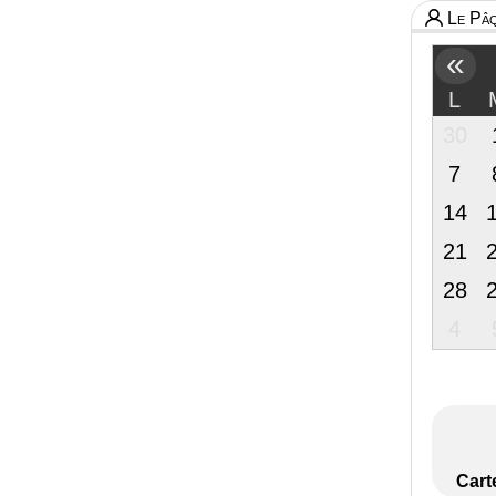
Le Pâq
«
L
30
7
14
21
28
4
Cart