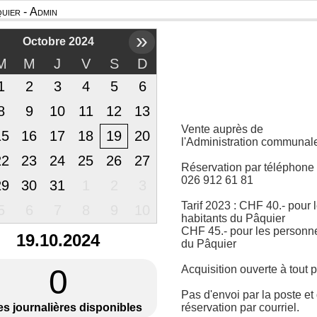
uier - Admin
»
Octobre 2024
M
M
J
V
S
D
1
2
3
4
5
6
8
9
10
11
12
13
Vente auprès de
15
16
17
18
19
20
l'Administration communal
22
23
24
25
26
27
Réservation par téléphone
026 912 61 81
29
30
31
1
2
3
Tarif 2023 : CHF 40.- pour 
5
6
7
8
9
10
habitants du Pâquier
CHF 45.- pour les personn
19.10.2024
du Pâquier
0
Acquisition ouverte à tout p
Pas d'envoi par la poste et
es journalières disponibles
réservation par courriel.