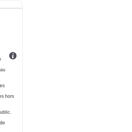
e
 au
les
es hors
ublic.
 de