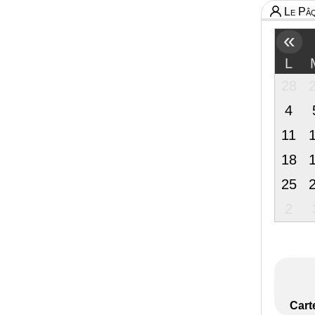
Le Pâq
«
L
28
4
11
18
25
2
Cart