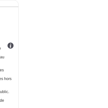
e
 au
les
es hors
ublic.
 de