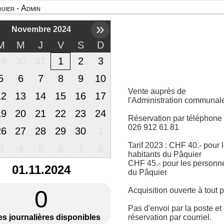
uier - Admin
»
Novembre 2024
M
M
J
V
S
D
29
30
31
1
2
3
5
6
7
8
9
10
Vente auprès de
12
13
14
15
16
17
l'Administration communal
19
20
21
22
23
24
Réservation par téléphone
026 912 61 81
26
27
28
29
30
1
Tarif 2023 : CHF 40.- pour 
3
4
5
6
7
8
habitants du Pâquier
CHF 45.- pour les personn
01.11.2024
du Pâquier
0
Acquisition ouverte à tout p
Pas d'envoi par la poste et
es journalières disponibles
réservation par courriel.