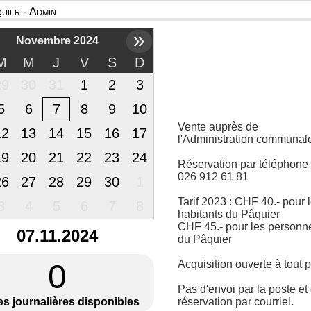
uier - Admin
»
Novembre 2024
M
M
J
V
S
D
29
30
31
1
2
3
5
6
7
8
9
10
Vente auprès de
12
13
14
15
16
17
l'Administration communal
19
20
21
22
23
24
Réservation par téléphone
026 912 61 81
26
27
28
29
30
1
Tarif 2023 : CHF 40.- pour 
3
4
5
6
7
8
habitants du Pâquier
CHF 45.- pour les personn
07.11.2024
du Pâquier
0
Acquisition ouverte à tout p
Pas d'envoi par la poste et
es journalières disponibles
réservation par courriel.