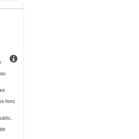
e
 au
les
es hors
ublic.
 de