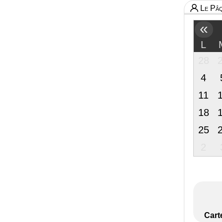
Le Pâq
«
L
28
4
11
18
25
2
Cart