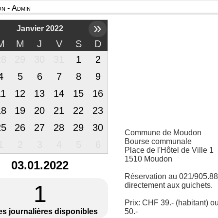
n - Admin
»
Janvier 2022
M
M
J
V
S
D
28
29
30
31
1
2
4
5
6
7
8
9
11
12
13
14
15
16
18
19
20
21
22
23
25
26
27
28
29
30
Commune de Moudon
Bourse communale
1
2
3
4
5
6
Place de l'Hôtel de Ville 1
1510 Moudon
03.01.2022
Réservation au 021/905.88
1
directement aux guichets.
Prix: CHF 39.- (habitant) 
es journalières disponibles
50.-