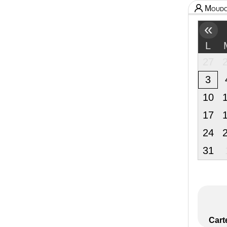
Moudo
«
L
27
3
10
17
24
31
Cart