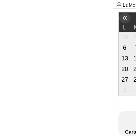
Le Mon
«
L
29
6
13
20
27
3
Cart