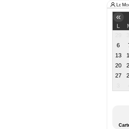
Le Mon
«
L
29
6
13
20
27
3
Cart