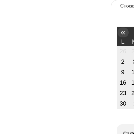
Choisi
«
L
26
2
9
16
23
30
Cart