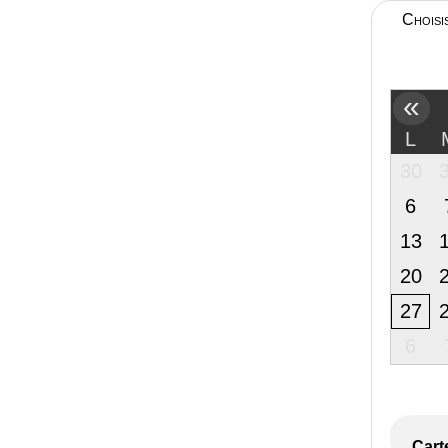
Choisi
«
L
30
6
13
20
27
6
Cart