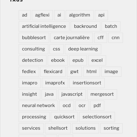
TAGS
ad
agflexi
ai
algorithm
api
artificial intelligence
backround
batch
bubblesort
carte journalière
cff
cnn
consulting
css
deep learning
detection
ebook
epub
excel
fedlex
flexicard
gwt
html
image
imapro
imaprofx
insertionsort
insight
java
javascript
mergesort
neural network
ocd
ocr
pdf
processing
quicksort
selectionsort
services
shellsort
solutions
sorting