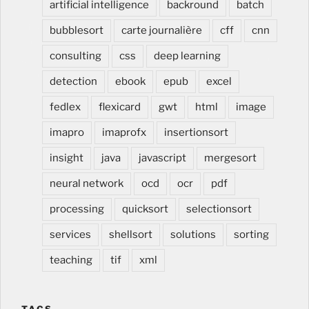
artificial intelligence
backround
batch
intérieur, cuisine, salle de bain, meuble dentaire et
medical, rénover cuisine, modifier cuisine, changer
bubblesort
carte journalière
cff
cnn
cuisine, lors de construction et renovation, à Estavayer
consulting
css
deep learning
dans la Broye en Suisse romande, Romandie, Fribourg,
Vaud
detection
ebook
epub
excel
fedlex
flexicard
gwt
html
image
imapro
imaprofx
insertionsort
insight
java
javascript
mergesort
neural network
ocd
ocr
pdf
processing
quicksort
selectionsort
services
shellsort
solutions
sorting
teaching
tif
xml