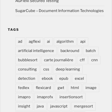
AGFlexi Secured Testing
SugarCube – Document Information Technologies
TAGS
ad
agflexi
ai
algorithm
api
artificial intelligence
backround
batch
bubblesort
carte journalière
cff
cnn
consulting
css
deep learning
detection
ebook
epub
excel
fedlex
flexicard
gwt
html
image
imapro
imaprofx
insertionsort
insight
java
javascript
mergesort